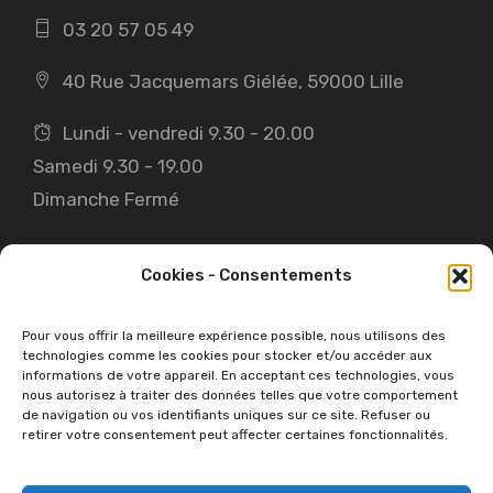
03 20 57 05 49
40 Rue Jacquemars Giélée, 59000 Lille
Lundi - vendredi 9.30 - 20.00
Samedi 9.30 - 19.00
Dimanche Fermé
Cookies - Consentements
INFORMATIONS
Pour vous offrir la meilleure expérience possible, nous utilisons des
technologies comme les cookies pour stocker et/ou accéder aux
Boutique en ligne
informations de votre appareil. En acceptant ces technologies, vous
nous autorisez à traiter des données telles que votre comportement
Bon cadeau
de navigation ou vos identifiants uniques sur ce site. Refuser ou
retirer votre consentement peut affecter certaines fonctionnalités.
Tarifs