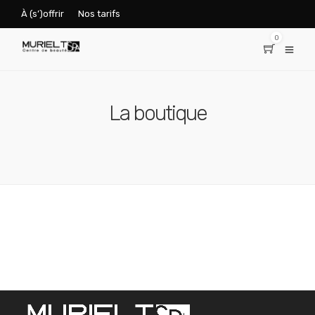
À (s’)offrir
Nos tarifs
0
La boutique