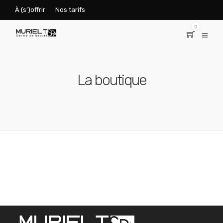
À (s’)offrir
Nos tarifs
0
La boutique