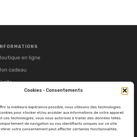
INFORMATIONS
Boutique en ligne
Bon cadeau
Tarifs
Cookies - Consentements
CGV
Cookie Policy (EU)
frir la meilleure expérience possible, nous utilisons des technologies
ookies pour stocker et/ou accéder aux informations de votre appareil.
t ces technologies, vous nous autorisez à traiter des données telles
omportement de navigation ou vos identifiants uniques sur ce site.
retirer votre consentement peut affecter certaines fonctionnalités.