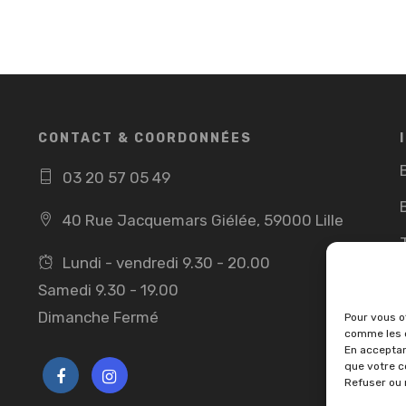
CONTACT & COORDONNÉES
03 20 57 05 49
40 Rue Jacquemars Giélée, 59000 Lille
Lundi - vendredi 9.30 - 20.00
Samedi 9.30 - 19.00
Dimanche Fermé
Pour vous of
comme les c
En acceptan
que votre c
Refuser ou 