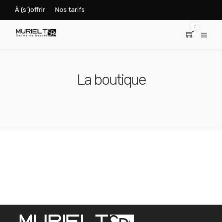
À (s’)offrir
Nos tarifs
0
La boutique