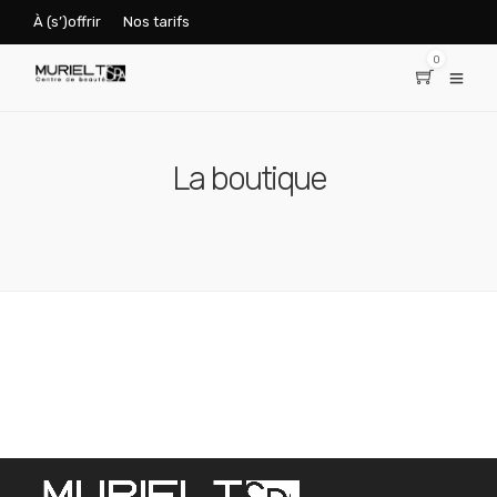
À (s’)offrir
Nos tarifs
0
La boutique