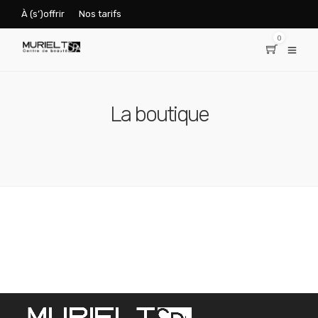
À (s’)offrir
Nos tarifs
0
La boutique