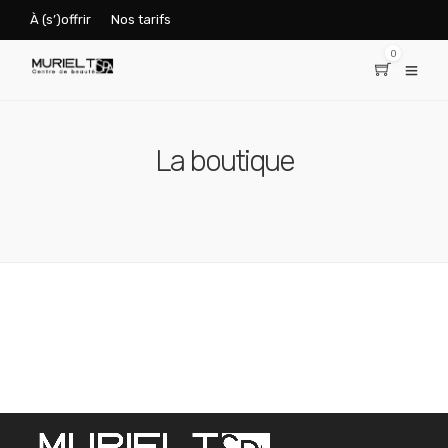
À (s’)offrir
Nos tarifs
0
La boutique