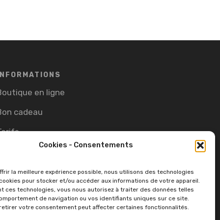
INFORMATIONS
Boutique en ligne
Bon cadeau
Tarifs
Cookies - Consentements
CGV
Cookie Policy (EU)
frir la meilleure expérience possible, nous utilisons des technologies
ookies pour stocker et/ou accéder aux informations de votre appareil.
t ces technologies, vous nous autorisez à traiter des données telles
omportement de navigation ou vos identifiants uniques sur ce site.
retirer votre consentement peut affecter certaines fonctionnalités.