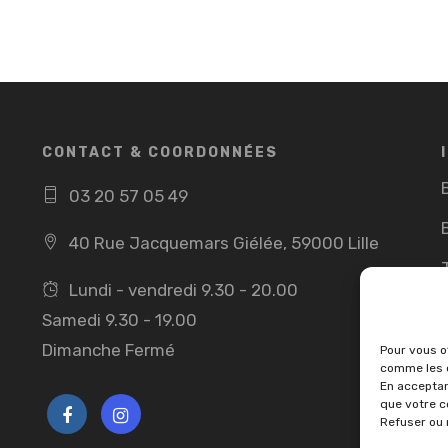
CONTACT & COORDONNÉES
03 20 57 05 49
40 Rue Jacquemars Giélée, 59000 Lille
Lundi - vendredi 9.30 - 20.00
Samedi 9.30 - 19.00
Dimanche Fermé
Pour vous of
comme les c
En acceptan
que votre c
Refuser ou 