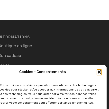
INFORMATIONS
Boutique en ligne
Bon cadeau
Tarifs
Cookies - Consentements
CGV
Cookie Policy (EU)
frir la meilleure expérience possible, nous utilisons des technologies
ookies pour stocker et/ou accéder aux informations de votre appareil.
t ces technologies, vous nous autorisez à traiter des données telles
omportement de navigation ou vos identifiants uniques sur ce site.
retirer votre consentement peut affecter certaines fonctionnalités.