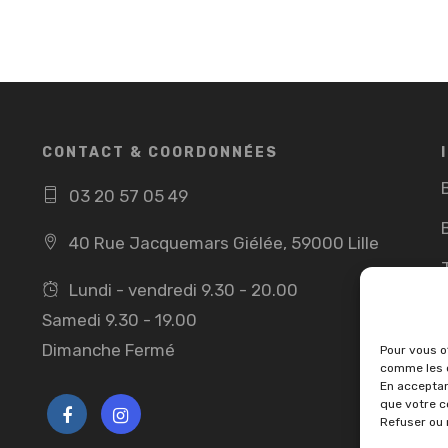
CONTACT & COORDONNÉES
03 20 57 05 49
40 Rue Jacquemars Giélée, 59000 Lille
Lundi - vendredi 9.30 - 20.00
Samedi 9.30 - 19.00
Dimanche Fermé
Pour vous of
comme les c
En acceptan
que votre c
Refuser ou 