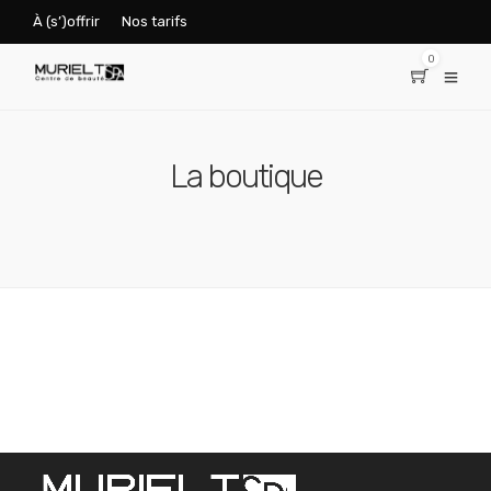
À (s’)offrir
Nos tarifs
0
La boutique