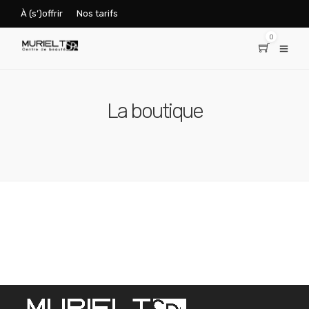
À (s’)offrir
Nos tarifs
0
La boutique