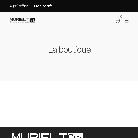
À (s’)offrir
Nos tarifs
0
La boutique