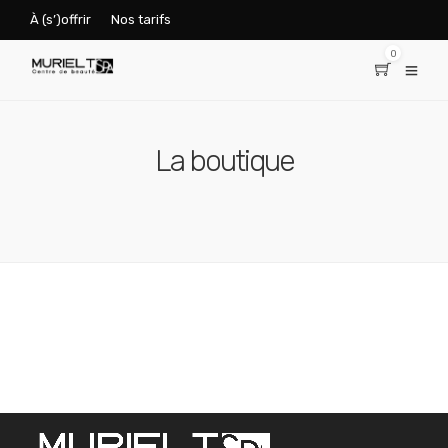
À (s’)offrir
Nos tarifs
0
La boutique