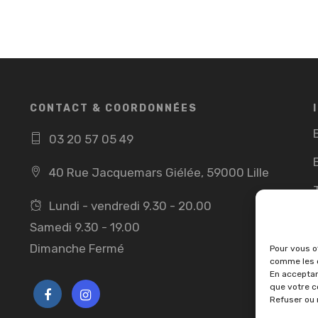
CONTACT & COORDONNÉES
03 20 57 05 49
40 Rue Jacquemars Giélée, 59000 Lille
Lundi - vendredi 9.30 - 20.00
Samedi 9.30 - 19.00
Dimanche Fermé
Pour vous of
comme les c
En acceptan
que votre c
Refuser ou 