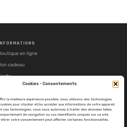
INFORMATIONS
Boutique en ligne
Bon cadeau
Tarifs
Cookies - Consentements
CGV
Cookie Policy (EU)
frir la meilleure expérience possible, nous utilisons des technologies
ookies pour stocker et/ou accéder aux informations de votre appareil.
t ces technologies, vous nous autorisez à traiter des données telles
omportement de navigation ou vos identifiants uniques sur ce site.
retirer votre consentement peut affecter certaines fonctionnalités.