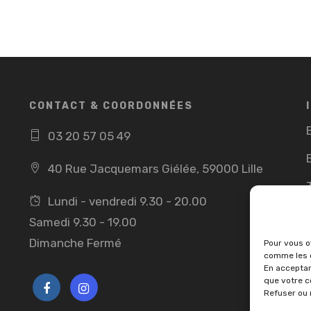
CONTACT & COORDONNÉES
03 20 57 05 49
40 Rue Jacquemars Giélée, 59000 Lille
Lundi - vendredi 9.30 - 20.00
Samedi 9.30 - 19.00
Dimanche Fermé
Pour vous of
comme les c
En acceptan
que votre c
Refuser ou 