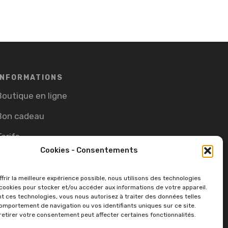
INFORMATIONS
Boutique en ligne
Bon cadeau
Tarifs
Cookies - Consentements
CGV
Cookie Policy (EU)
frir la meilleure expérience possible, nous utilisons des technologies
ookies pour stocker et/ou accéder aux informations de votre appareil.
t ces technologies, vous nous autorisez à traiter des données telles
omportement de navigation ou vos identifiants uniques sur ce site.
retirer votre consentement peut affecter certaines fonctionnalités.