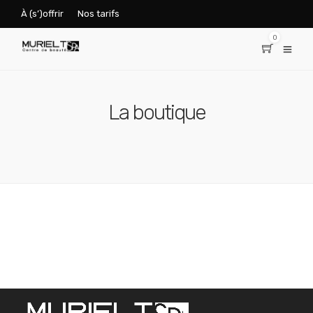
À (s’)offrir
Nos tarifs
0
La boutique