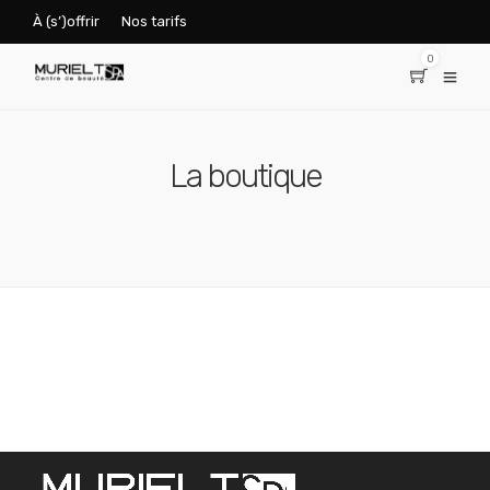
À (s’)offrir
Nos tarifs
0
La boutique