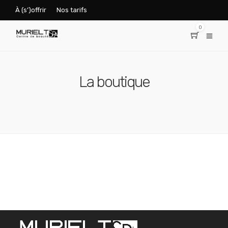
À (s’)offrir
Nos tarifs
0
La boutique