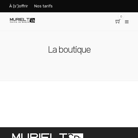
À (s’)offrir
Nos tarifs
0
La boutique