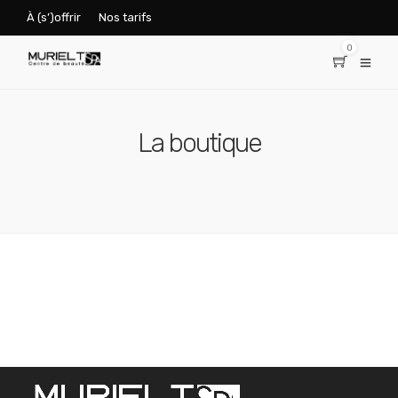
À (s’)offrir
Nos tarifs
0
La boutique