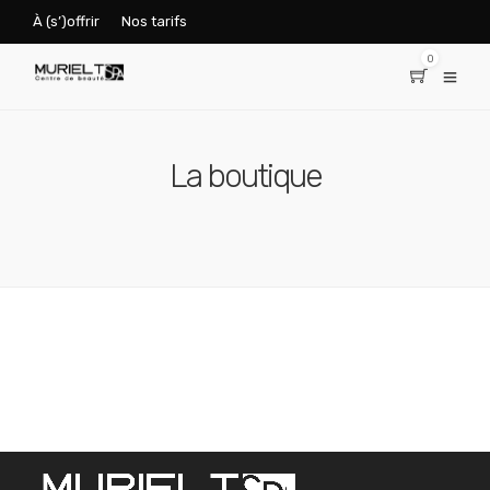
À (s’)offrir
Nos tarifs
0
La boutique