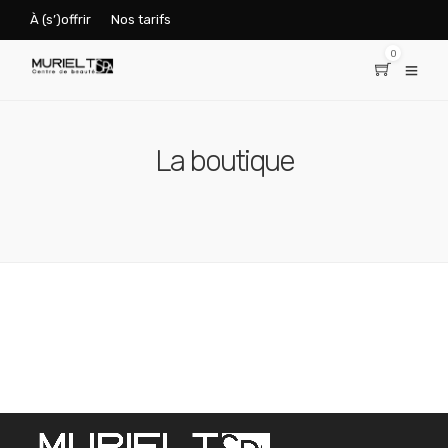
À (s’)offrir
Nos tarifs
0
La boutique