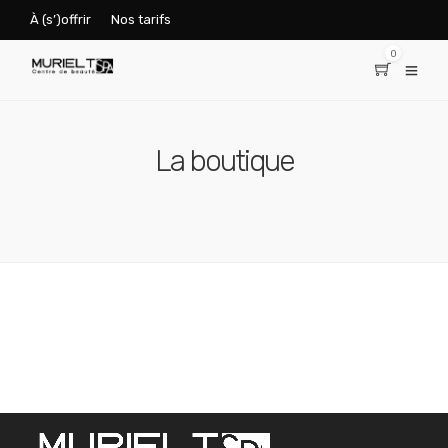
À (s’)offrir
Nos tarifs
0
La boutique