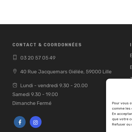
CONTACT & COORDONNÉES
03 20 57 05 49
40 Rue Jacquemars Giélée, 59000 Lille
Lundi - vendredi 9.30 - 20.00
Samedi 9.30 - 19.00
Dimanche Fermé
Pour vous of
comme les c
En acceptan
que votre c
Refuser ou 