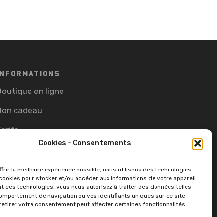
INFORMATIONS
Boutique en ligne
Bon cadeau
Tarifs
Cookies - Consentements
CGV
Cookie Policy (EU)
frir la meilleure expérience possible, nous utilisons des technologies
ookies pour stocker et/ou accéder aux informations de votre appareil.
t ces technologies, vous nous autorisez à traiter des données telles
omportement de navigation ou vos identifiants uniques sur ce site.
retirer votre consentement peut affecter certaines fonctionnalités.