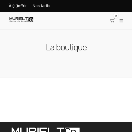
À (s’)offrir
Nos tarifs
0
La boutique