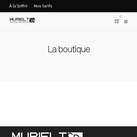
À (s’)offrir
Nos tarifs
0
La boutique