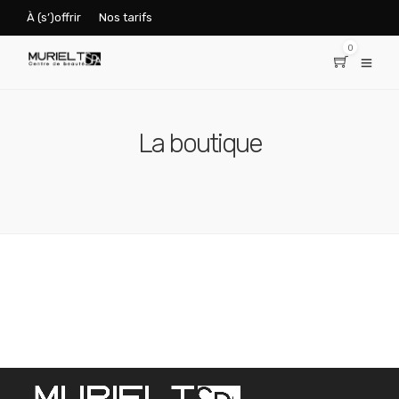
À (s’)offrir
Nos tarifs
0
La boutique